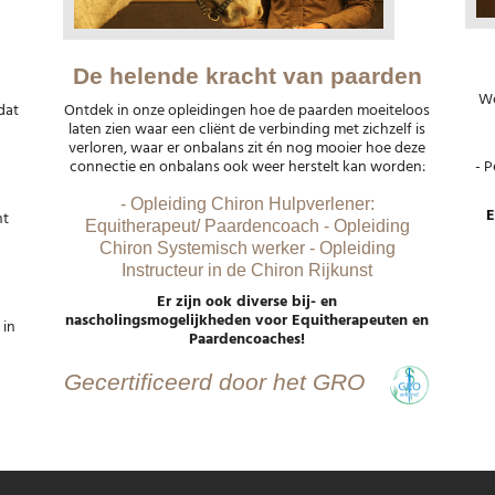
De helende kracht van paarden
We
dat
Ontdek in onze opleidingen hoe de paarden moeiteloos
laten zien waar een cliënt de verbinding met zichzelf is
verloren, waar er onbalans zit én nog mooier hoe deze
connectie en onbalans ook weer herstelt kan worden:
- P
- Opleiding Chiron Hulpverlener:
E
nt
Equitherapeut/ Paardencoach - Opleiding
Chiron Systemisch werker - Opleiding
Instructeur in de Chiron Rijkunst
Er zijn ook diverse bij- en
nascholingsmogelijkheden voor Equitherapeuten en
 in
Paardencoaches!
Gecertificeerd door het GRO